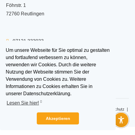
Föhrstr. 1
72760 Reutlingen
07121 333033
info@tanzen-und-spass.de
Um unsere Webseite für Sie optimal zu gestalten
und fortlaufend verbessern zu können,
Besuchen Sie uns auf:
verwenden wir Cookies. Durch die weitere
Nutzung der Webseite stimmen Sie der
Verwendung von Cookies zu. Weitere
Informationen zu Cookies erhalten Sie in
unserer Datenschutzerklärung.
Lesen Sie hier!
2026 © Tanzen & Spass
Impressum
|
Datenschutz
|
Vertragskündigungen
Akzeptieren
|
zur
na