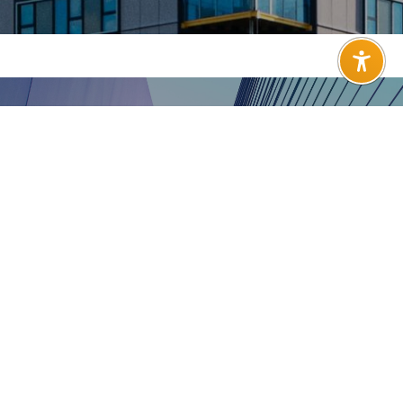
LOREM IPSUM DOLOR
Einfach, innovativ,
und unbegrenzte
Möglichkeiten
Lorem ipsum dolor sit amet, consetetur
sadipscing
elitr, sed diam nonumy eirmod tempor invidunt ut
labore et dolore magna aliquyam erat.