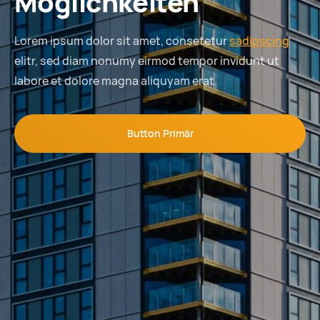
Möglichkeiten
Lorem ipsum dolor sit amet, consetetur
sadipscing
elitr, sed diam nonumy eirmod tempor invidunt ut
labore et dolore magna aliquyam erat.
Button Primär