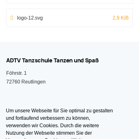
logo-12.svg
2,9 KiB
ADTV Tanzschule Tanzen und Spaß
Föhrstr. 1
72760 Reutlingen
07121 333033
Um unsere Webseite für Sie optimal zu gestalten
und fortlaufend verbessern zu können,
info@tanzen-und-spass.de
verwenden wir Cookies. Durch die weitere
Nutzung der Webseite stimmen Sie der
Besuchen Sie uns auf: