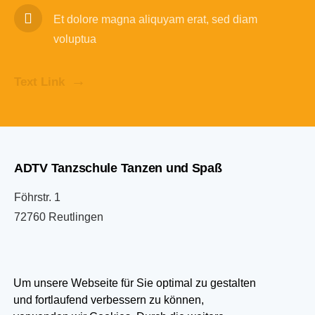
Et dolore magna aliquyam erat, sed diam
voluptua
Text Link
ADTV Tanzschule Tanzen und Spaß
Föhrstr. 1
72760 Reutlingen
07121 333033
Um unsere Webseite für Sie optimal zu gestalten
und fortlaufend verbessern zu können,
info@tanzen-und-spass.de