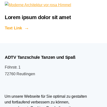
Lorem ipsum dolor sit amet
Text Link
ADTV Tanzschule Tanzen und Spaß
Föhrstr. 1
72760 Reutlingen
07121 333033
Um unsere Webseite für Sie optimal zu gestalten
und fortlaufend verbessern zu können,
info@tanzen-und-spass.de