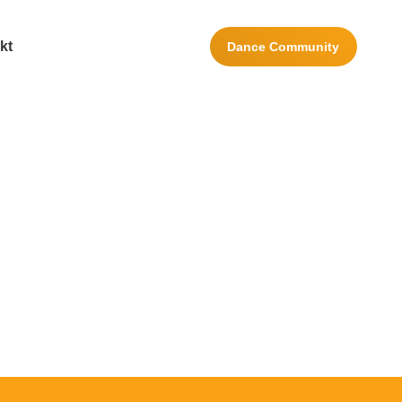
kt
Navigation wiederholen
Dance
Community