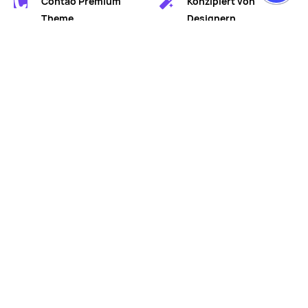
Contao Premium
Konzipiert von
Theme
Designern
Entwickelt von
Für erfolgreiches
Professionals
Marketing
SAAS DEMO
Mit unserer Software as a
Service flexibel
einsparen.
Mehr erfahren