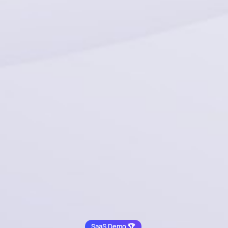
SaaS Demo 🏆